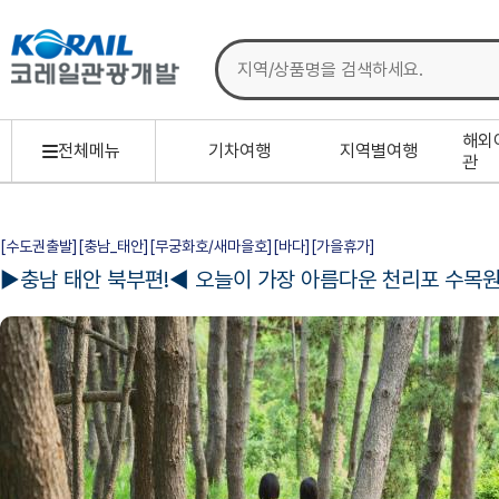
해외
전체메뉴
기차여행
지역별여행
관
[수도권출발][충남_태안][무궁화호/새마을호][바다][가을휴가]
▶충남 태안 북부편!◀ 오늘이 가장 아름다운 천리포 수목