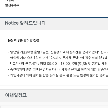
진행비
알선수수료
Notice
알려드립니다
용산역 3층 맞이방 집결
- 영업일 기준/여행 출발 1일전, 집결장소 & 미팅시간을 문자로 안내드립니다
- 영업일 기준 출발 1일전 오전 12시까지 문자를 못받으실 경우 필히 1544
* 고객센터 근무시간 : 평일 09:00 ~ 18:00, 주말(토,일) 및 공휴일 제외
- 중간정차역 출발 고객은 열차승차안내 사항을 문자로 드리며 개별 탑승하
- 개인사정에 의해 열차를 탑승 못하실 경우 환불 또는 변경이 불가한 승차
여행일정표