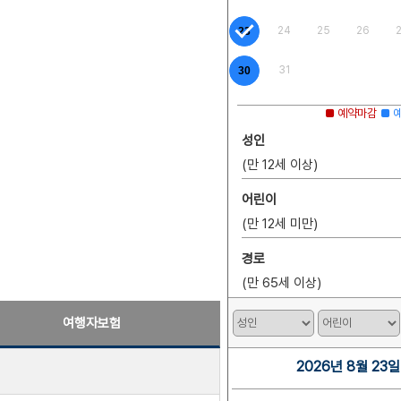
24
25
26
23
31
30
■ 예약마감
■ 
성인
(만 12세 이상)
어린이
(만 12세 미만)
경로
(만 65세 이상)
여행자보험
2026년 8월 23