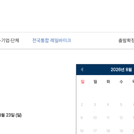
·기업·단체
전국통합 레일바이크
출발확
2026
년
8월
일
월
화
수
2
3
4
5
8월 23일 (일)
9
10
11
12
16
17
18
19