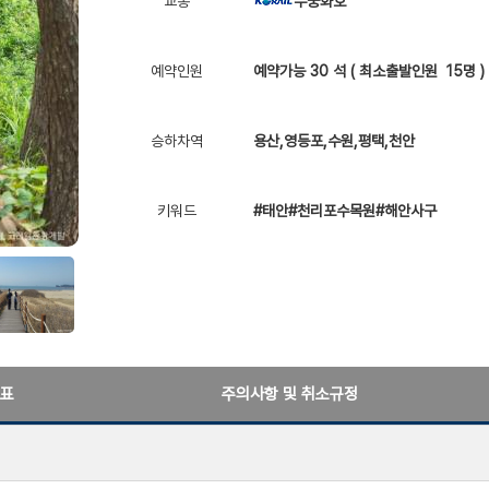
교통
무궁화호
예약인원
예약가능 30 석 ( 최소출발인원 15명 )
승하차역
용산,영등포,수원,평택,천안
키워드
#태안#천리포수목원#해안사구
표
주의사항 및 취소규정