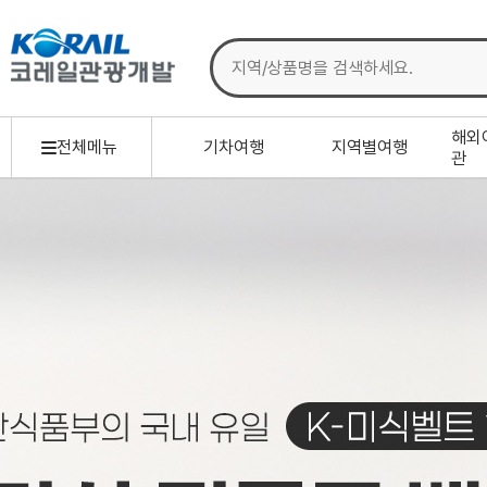
해외
전체메뉴
기차여행
지역별여행
관